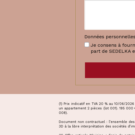
Données personnelles
Je consens à fourn
part de SEDELKA et 
(1) Prix indicatif en TVA 20 % au 10/06/202
un appartement 2 pièces (lot 001). 195 000 
008).
Document non contractuel : l’ensemble des ill
3D à la libre interprétation des sociétés d’ima