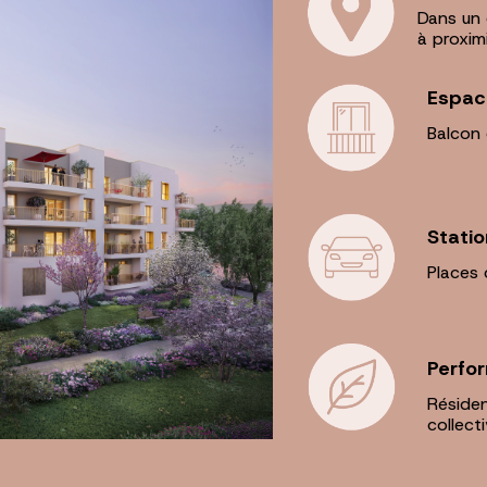
Dans un 
à proxim
Espac
Balcon 
Statio
Places 
Perfo
Réside
collecti