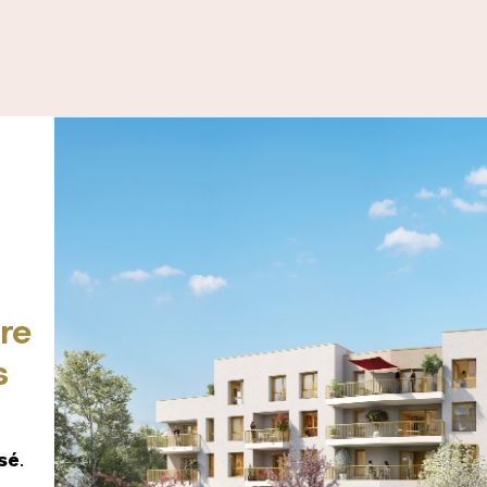
vre
s
sé
.